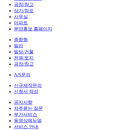
공장/창고
상가/점포
사무실
아파트
분양홍보 홈페이지
종합형
빌라
빌딩/건물
전원/토지
공장/창고
A/S문의
신규제작문의
신청서 작성
공지사항
자주묻는 질문
부가서비스
동영상메뉴얼
서비스 안내