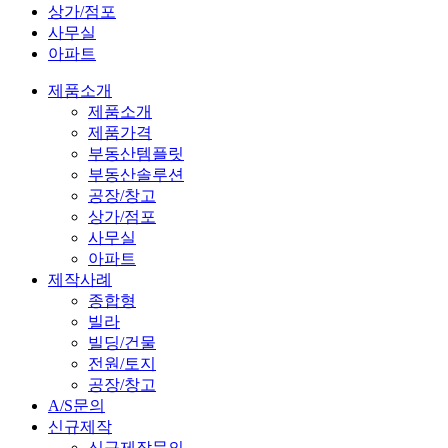
상가/점포
사무실
아파트
제품소개
제품소개
제품가격
부동산템플릿
부동산솔루션
공장/창고
상가/점포
사무실
아파트
제작사례
종합형
빌라
빌딩/건물
전원/토지
공장/창고
A/S문의
신규제작
신규제작문의