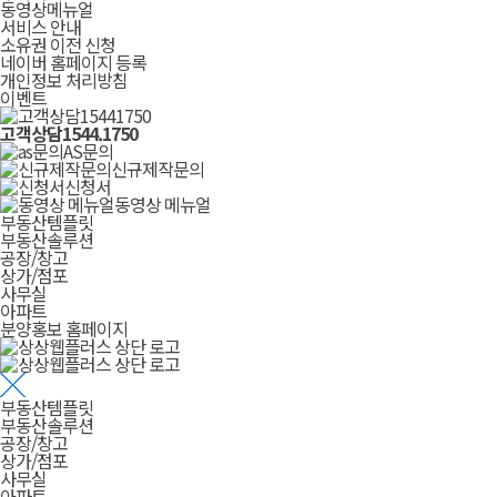
동영상메뉴얼
서비스 안내
소유권 이전 신청
네이버 홈페이지 등록
개인정보 처리방침
이벤트
고객상담
1544.1750
AS문의
신규제작문의
신청서
동영상 메뉴얼
부동산템플릿
부동산솔루션
공장/창고
상가/점포
사무실
아파트
분양홍보 홈페이지
부동산템플릿
부동산솔루션
공장/창고
상가/점포
사무실
아파트