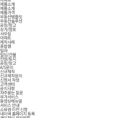
제품소개
제품소개
제품가격
부동산템플릿
부동산솔루션
공장/창고
상가/점포
사무실
아파트
제작사례
종합형
빌라
빌딩/건물
전원/토지
공장/창고
A/S문의
신규제작
신규제작문의
신청서 작성
고객센터
공지사항
자주묻는 질문
부가서비스
동영상메뉴얼
서비스 안내
소유권 이전 신청
네이버 홈페이지 등록
개인정보 처리방침