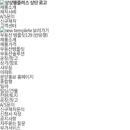
제품소개
제작사례
A/S문의
신규제작
고객센터
부동산 템플릿129 (반응형)
제품소개
제품가격
부동산템플릿
부동산솔루션
공장/창고
상가/점포
사무실
아파트
분양홍보 홈페이지
종합형
빌라
빌딩/건물
전원/토지
공장/창고
A/S문의
신규제작문의
신청서 작성
공지사항
자주묻는 질문
부가서비스