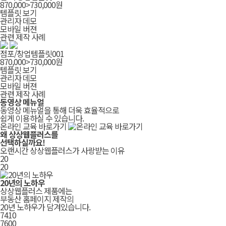
870,000
>
730,000
원
템플릿 보기
관리자 데모
모바일 버젼
관련 제작 사례
점포/창업템플릿001
870,000
>
730,000
원
템플릿 보기
관리자 데모
모바일 버젼
관련 제작 사례
동영상 메뉴얼
동영상 메뉴얼을 통해 더욱 효율적으로
쉽게 이용하실 수 있습니다.
온라인 교육 바로가기
왜
상상웹플러스
를
선택하실까요!
오랜시간 상상웹플러스가 사랑받는 이유
20
20
20년의 노하우
상상웹플러스 제품에는
부동산 홈페이지 제작의
20년 노하우가 담겨있습니다.
7499
7600