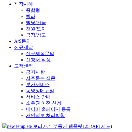
제작사례
종합형
빌라
빌딩/건물
전원/토지
공장/창고
A/S문의
신규제작
신규제작문의
신청서 작성
고객센터
공지사항
자주묻는 질문
부가서비스
동영상메뉴얼
서비스 안내
소유권 이전 신청
네이버 홈페이지 등록
개인정보 처리방침
부동산 템플릿125 (API 지도)