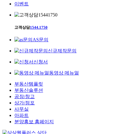
이벤트
고객상담
1544.1750
AS문의
신규제작문의
신청서
동영상 메뉴얼
부동산템플릿
부동산솔루션
공장/창고
상가/점포
사무실
아파트
분양홍보 홈페이지